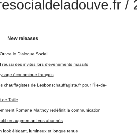
esocialdeladouve.fr / 
New releases
Ouvre le Dialogue Social
 réussi des invités lors d'événements massifs
aysage économique français
s chauffagistes de Lesbonschauffagiste.fr pour l'Île-de-
 de Taille
: Comment Romane Maltnoy redéfinit la communication
rofil en augmentant vos abonnés
un look élégant, lumineux et longue tenue