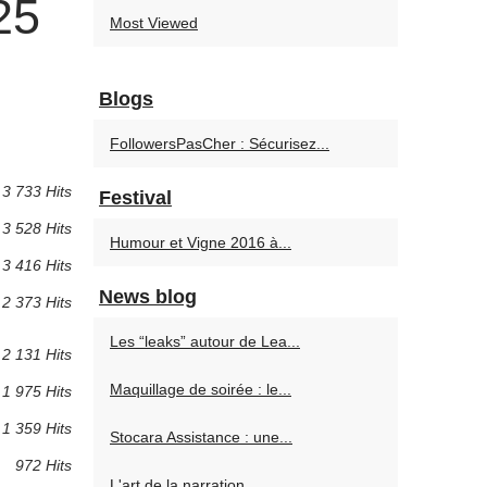
25
Most Viewed
Blogs
FollowersPasCher : Sécurisez...
3 733 Hits
Festival
3 528 Hits
Humour et Vigne 2016 à...
3 416 Hits
News blog
2 373 Hits
Les “leaks” autour de Lea...
2 131 Hits
Maquillage de soirée : le...
1 975 Hits
1 359 Hits
Stocara Assistance : une...
972 Hits
L'art de la narration...